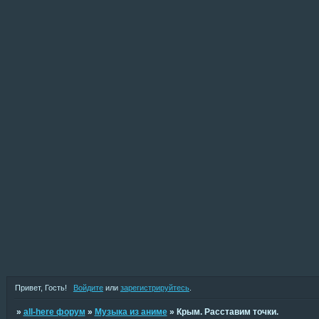
Привет, Гость!
Войдите
или
зарегистрируйтесь
.
»
all-here форум
»
Музыка из аниме
»
Крым. Расставим точки.