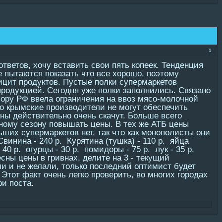
1
тветов, хочу вставить свои пять копеек. Тенденция
е пытаются показать что все хорошо, поэтому
цит продуктов. Пустые полки супермаркетов
родукцией. Сегодня уже полки заполнились. Связано
зору РФ ввела ограничения на ввоз мясо-молочной
о крымские производители не могут обеспечить
ны действительно очень скачут. Больше всего
тному сезону повышать цены. В тех же АТБ цены
ших супермаркетов нет, так что как монополисты они
Свинина - 240 р. Курятина (тушка) - 110 р. яйца
- 40 р. огурцы - 30 р. помидоры - 75 р. лук - 35 р.
есны цены в гривнах, делите на 3 - текущий
и и не желали, только последний оптимист будет
Этот факт очень легко проверить, во многих городах
и поста.