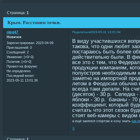
Страница:
1
Крым. Расставим точки.
oleg47
Поделиться
2023-05-11 13:01:34
Новичок
В виду участившихся вопро
Зарегистрирован
: 2023-04-09
такова, что одни любят за
Приглашений:
0
постараюсь быть более об
Сообщений:
2
действительно были. В фе
Уважение:
[+0/-0]
все это с тем, что Федера
Позитив:
[+0/-0]
Провел на форуме:
продукции компаниям, кото
Не определено
полуостров необходимым к
Последний визит:
заметно на импортной прод
2023-05-11 13:01:36
летом в Феодосии обычно н
всегда таки делали. На сче
(десяток) - 30 р. Селедка -
яблоки - 30 р. бананы - 70
коэффициент, который буде
считать что этот сезон бу
стоят веб-камеры с видом 
а ещё занялся спортом и хочу знать
как 
0
Страница:
1