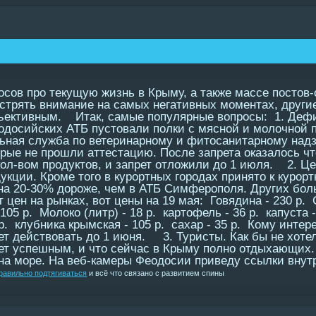
сов про текущую жизнь в Крыму, а также массе постов-о
острять внимание на самых негативных моментах, други
ъективным. Итак, самые популярные вопросы: 1. Дефи
одосийских АТБ пустовали полки с мясной и молочной п
льная служба по ветеринарному и фитосанитарному над
рые не прошли аттестацию. После запрета оказалось чт
ол-вом продуктов, и запрет отложили до 1 июля. 2. Це
укции. Кроме того в курортных городах принято к курор
а 20-30% дороже, чем в АТБ Симферополя. Других боль
т цен на рынках, вот цены на 19 мая: Говядина - 230 р. 
 105 р. Молоко (литр) - 18 р. картофель - 36 р. капуста 
 р. клубника крымская - 105 р. сахар - 35 р. Кому интер
т действовать до 1 июня. 3. Туристы. Как бы не хотел
дет успешным, и что сейчас в Крыму полно отдыхающих. 
на море. На веб-камеры Феодосии приведу ссылки внутр
правильно подтягиваться
и всё что связано с развитием спины