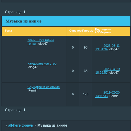
Страница:
1
Музыка из аниме
Последнее
Тема
Ответов
Просмотров
сообщение
Крым. Расставим
точки.
oleg47
2023-05-11
0
98
13:01:34
oleg47
Каждодневное утро
oleg47
2023-04-23
0
33
18:29:57
oleg47
Саундтреки из Аниме
Fenrir
2011-02-20
6
175
14:10:33
Fenrir
Страница:
1
»
all-here форум
»
Музыка из аниме