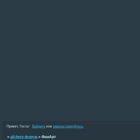
Привет, Гость!
Войдите
или
зарегистрируйтесь
.
»
all-here форум
»
ФанАрт