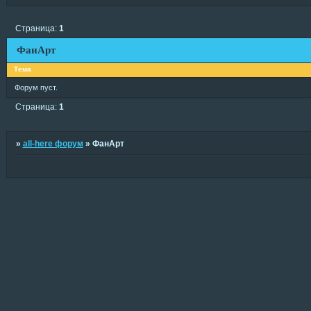
Страница:
1
ФанАрт
Тема
Форум пуст.
Страница:
1
»
all-here форум
»
ФанАрт