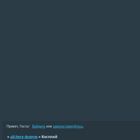
Привет, Гость!
Войдите
или
зарегистрируйтесь
.
»
all-here форум
»
Косплей