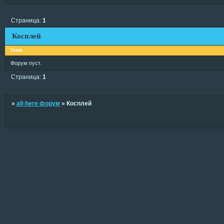
Страница:
1
Косплей
Тема
Форум пуст.
Страница:
1
»
all-here форум
»
Косплей