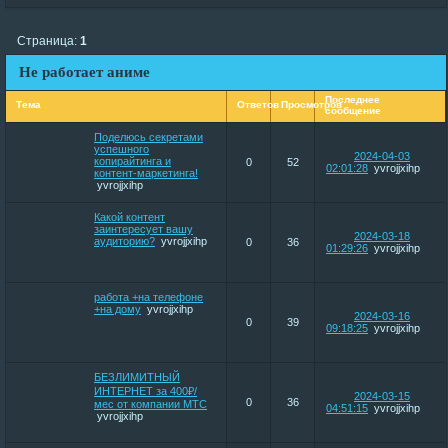
Страница:
1
Не работает аниме
Последнее
Тема
Ответов
Просмотров
сообщение
Поделюсь секретами
успешного
2024-04-03
копирайтинга и
0
52
02:01:28
yvrojjxihp
контент-маркетинга!
yvrojjxihp
Какой контент
заинтересует вашу
2024-03-18
аудиторию?
yvrojjxihp
0
36
01:29:26
yvrojjxihp
работа +на телефоне
+на дому
yvrojjxihp
2024-03-16
0
39
09:18:25
yvrojjxihp
БЕЗЛИМИТНЫЙ
ИНТЕРНЕТ за 400₽/
2024-03-15
0
36
мес от компании МТС
04:51:15
yvrojjxihp
yvrojjxihp